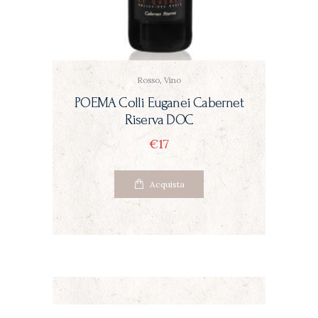
Rosso
,
Vino
POEMA Colli Euganei Cabernet
Riserva DOC
€
17
Questo
Acquista
prodotto
ha
più
varianti.
Le
opzioni