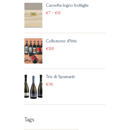
Cassetta legno bottiglie
€
7
–
€
11
Collezione d'Arte
€
110
Tris di Spumanti
€
36
Tags