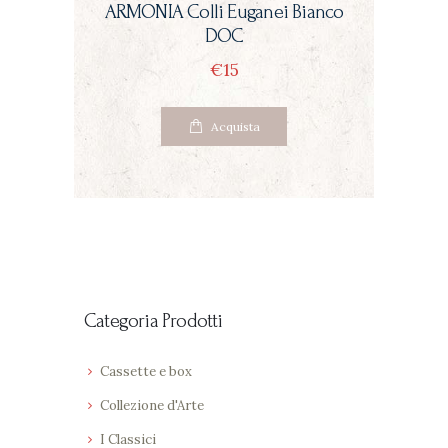
ARMONIA Colli Euganei Bianco
DOC
€
15
Questo
Acquista
prodotto
ha
più
varianti.
Le
opzioni
Categoria Prodotti
possono
essere
Cassette e box
scelte
Collezione d'Arte
nella
I Classici