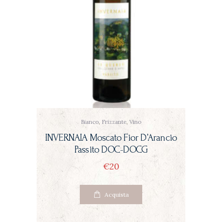
Bianco
,
Frizzante
,
Vino
INVERNAIA Moscato Fior D’Arancio
Passito DOC-DOCG
€
20
Acquista