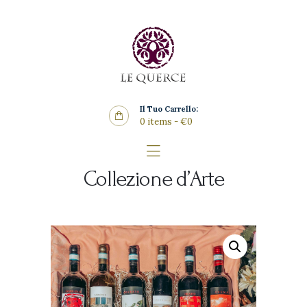
Home
L’azienda
I Classici
Collezione d’Arte
Il Tuo Carrello:
Shop
0 items
-
€0
Contatti
Collezione d’Arte